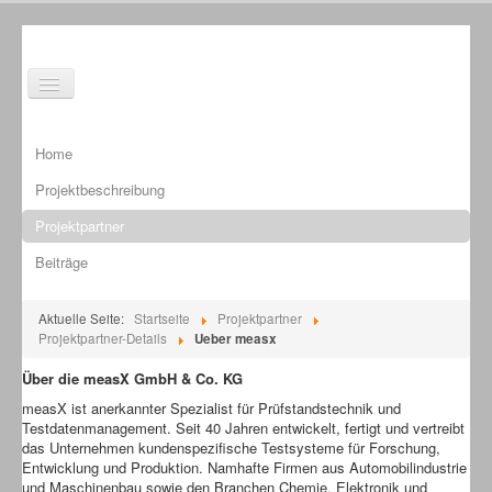
Toggle
Navigation
Home
Projektbeschreibung
Projektpartner
Beiträge
Aktuelle Seite:
Startseite
Projektpartner
Projektpartner-Details
Ueber measx
Über die measX GmbH & Co. KG
measX ist anerkannter Spezialist für Prüfstandstechnik und
Testdatenmanagement. Seit 40 Jahren entwickelt, fertigt und vertreibt
das Unternehmen kundenspezifische Testsysteme für Forschung,
Entwicklung und Produktion. Namhafte Firmen aus Automobilindustrie
und Maschinenbau sowie den Branchen Chemie, Elektronik und