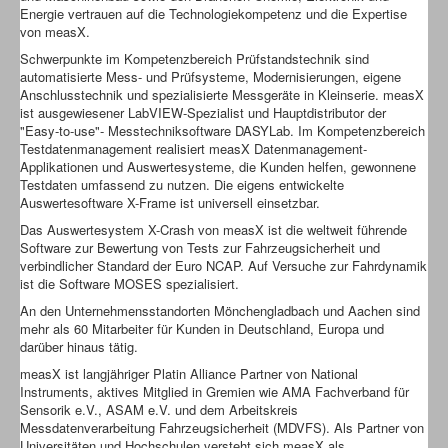
Energie vertrauen auf die Technologiekompetenz und die Expertise
von measX.
Schwerpunkte im Kompetenzbereich Prüfstandstechnik sind
automatisierte Mess- und Prüfsysteme, Modernisierungen, eigene
Anschlusstechnik und spezialisierte Messgeräte in Kleinserie. measX
ist ausgewiesener LabVIEW-Spezialist und Hauptdistributor der
"Easy-to-use"- Messtechniksoftware DASYLab. Im Kompetenzbereich
Testdatenmanagement realisiert measX Datenmanagement-
Applikationen und Auswertesysteme, die Kunden helfen, gewonnene
Testdaten umfassend zu nutzen. Die eigens entwickelte
Auswertesoftware X-Frame ist universell einsetzbar.
Das Auswertesystem X-Crash von measX ist die weltweit führende
Software zur Bewertung von Tests zur Fahrzeugsicherheit und
verbindlicher Standard der Euro NCAP. Auf Versuche zur Fahrdynamik
ist die Software MOSES spezialisiert.
An den Unternehmensstandorten Mönchengladbach und Aachen sind
mehr als 60 Mitarbeiter für Kunden in Deutschland, Europa und
darüber hinaus tätig.
measX ist langjähriger Platin Alliance Partner von National
Instruments, aktives Mitglied in Gremien wie AMA Fachverband für
Sensorik e.V., ASAM e.V. und dem Arbeitskreis
Messdatenverarbeitung Fahrzeugsicherheit (MDVFS). Als Partner von
Universitäten und Hochschulen versteht sich measX als