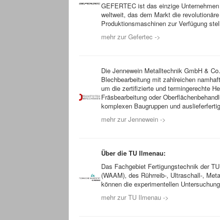
GEFERTEC ist das einzige Unternehmen w
weltweit, das dem Markt die revolutionä
Produktionsmaschinen zur Verfügung stell
mehr zur Gefertec ->
Die Jennewein Metalltechnik GmbH & Co. KG
Blechbearbeitung mit zahlreichen namhaf
um die zertifizierte und termingerechte 
Fräsbearbeitung oder Oberflächenbehandl
komplexen Baugruppen und auslieferferti
mehr zur Jennewein ->
Über die TU Ilmenau:
Das Fachgebiet Fertigungstechnik der TU 
(WAAM), des Rührreib-, Ultraschall-, Met
können die experimentellen Untersuchunge
mehr zur TU Ilmenau ->