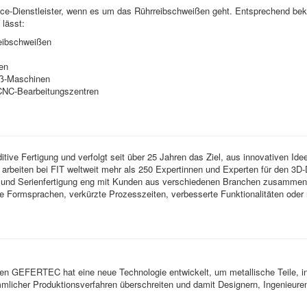
vice-Dienstleister, wenn es um das Rührreibschweißen geht. Entsprechend b
lässt:
ibschweißen
en
ß-Maschinen
NC-Bearbeitungszentren
dditive Fertigung und verfolgt seit über 25 Jahren das Ziel, aus innovativen Id
 arbeiten bei FIT weltweit mehr als 250 Expertinnen und Experten für den 3
- und Serienfertigung eng mit Kunden aus verschiedenen Branchen zusammen
Formsprachen, verkürzte Prozesszeiten, verbesserte Funktionalitäten oder ni
en GEFERTEC hat eine neue Technologie entwickelt, um metallische Teile, 
mmlicher Produktionsverfahren überschreiten und damit Designern, Ingenieure