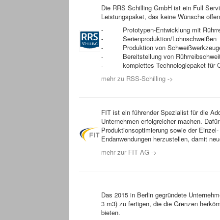
Die RRS Schilling GmbH ist ein Full Ser
Leistungspaket, das keine Wünsche offen 
- Prototypen-Entwicklung mit Rührre
- Serienproduktion/Lohnschweißen
- Produktion von Schweißwerkzeug
- Bereitstellung von Rührreibschwei
- komplettes Technologiepaket für C
mehr zu RSS-Schilling ->
FIT ist ein führender Spezialist für die A
Unternehmen erfolgreicher machen. Dafür
Produktionsoptimierung sowie der Einzel
Endanwendungen herzustellen, damit neue 
mehr zur FIT AG ->
Das 2015 in Berlin gegründete Unternehm
3 m3) zu fertigen, die die Grenzen herkö
bieten.