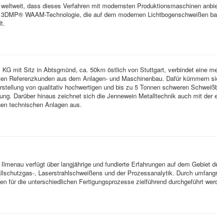
eltweit, dass dieses Verfahren mit modernsten Produktionsmaschinen anbie
re 3DMP® WAAM-Technologie, die auf dem modernen Lichtbogenschweißen basi
t.
 mit Sitz in Abtsgmünd, ca. 50km östlich von Stuttgart, verbindet eine mehr 
ten Referenzkunden aus dem Anlagen- und Maschinenbau. Dafür kümmern sich 
Herstellung von qualitativ hochwertigen und bis zu 5 Tonnen schweren Schwe
ung. Darüber hinaus zeichnet sich die Jennewein Metalltechnik auch mit der
gen technischen Anlagen aus.
Ilmenau verfügt über langjährige und fundierte Erfahrungen auf dem Gebiet de
allschutzgas-, Laserstrahlschweißens und der Prozessanalytik. Durch umfang
n für die unterschiedlichen Fertigungsprozesse zielführend durchgeführt wer